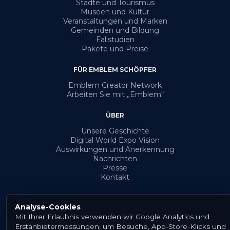
Städte und Tourismus
Museen und Kultur
Veranstaltungen und Marken
Gemeinden und Bildung
Fallstudien
Pakete und Preise
FÜR EMBLEM SCHÖPFER
Emblem Creator Network
Arbeiten Sie mit „Emblem“
ÜBER
Unsere Geschichte
Digital World Expo Vision
Auswirkungen und Anerkennung
Nachrichten
Presse
Kontakt
Analyse-Cookies
Mit Ihrer Erlaubnis verwenden wir Google Analytics und
© {Jahr} Emblem. Alle Rechte vorbehalten.
Erstanbietermessungen, um Besuche, App-Store-Klicks und
Allgemeine Geschäftsbedingungen
Datenschutzerklärung