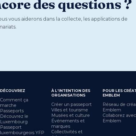
core des questions ?
s vous aiderons dans la collecte, les applications de
ariats.
DÉCOUVREZ
À L'INTENTION DES
POUR LES CRÉA
ORGANISATIONS
EMBLEM
Comment ça
Créer un passeport
Réseau de créa
marche
Villes et tourisme
Emblem
Passeports
Musées et culture
Collaborez avec
Découvrez le
Événements et
Emblem
Luxembourg
marques
Passeport
Collectivités et
luxembourgeois YFP