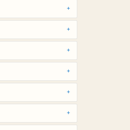
+
+
+
+
+
+