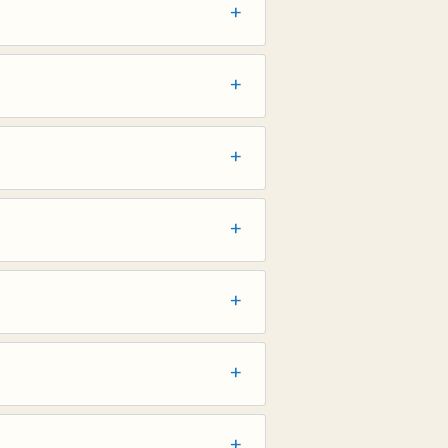
+
+
+
+
+
+
+