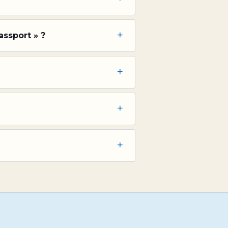
+
assport » ?
+
+
+