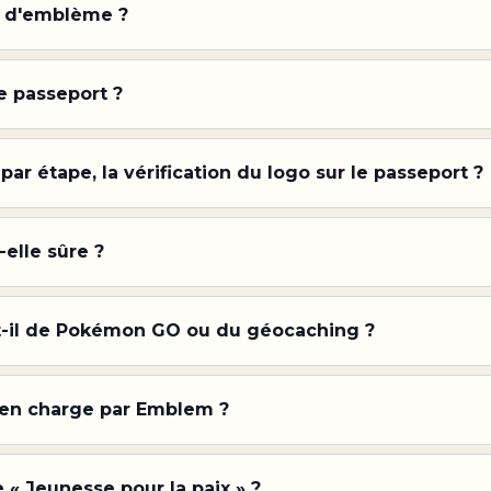
on d'emblème ?
 passeport ?
r étape, la vérification du logo sur le passeport ?
-elle sûre ?
-t-il de Pokémon GO ou du géocaching ?
 en charge par Emblem ?
« Jeunesse pour la paix » ?