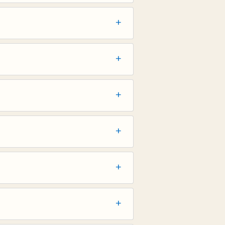
+
+
+
+
+
+