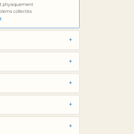
nt physiquement
blems collectés
»
+
+
+
+
+