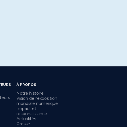
TEURS
À PROPOS
Notre histoire
teurs
Vision de l'exposition
mondiale numérique
Impact et
reconnaissance
Actualités
Presse