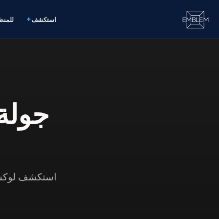
+
استكشف
للمن
جولة 
استكشف لوكسمب