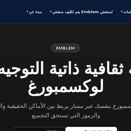
+
+
+
ظمات
لمنشئي Emblem يتم تكليف منشئي
نبذة عن
EMBLEM
ثقافية ذاتية التوجي
لوكسمبورغ
ورغ بنفسك عبر مسار يربط بين الأماكن الحقيقية وال
والرموز التي تستحق التجميع.