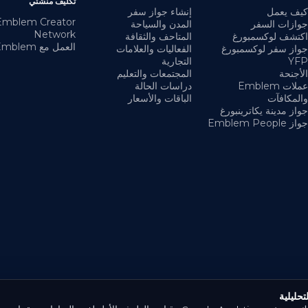
تكليف منشئي
كيف يعمل
إنشاء جواز سفر
Emblem Creator
جوازات السفر
المدن والسياحة
Network
اكتشف لوكسمبورغ
المتاحف والثقافة
العمل مع Emblem
جواز سفر لوكسمبورغ
الفعاليات والعلامات
YFP
التجارية
الأجنحة
المجتمعات والتعليم
عملات Emblem
دراسات الحالة
والمكافآت
الباقات والأسعار
جواز مدينة يكاترينبورغ
جواز Emblem People
تحليلية