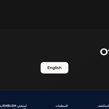
O
English
استكشف
للمنظمات
لمنشئي LEM