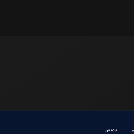
EMB يتم
نبذة عن