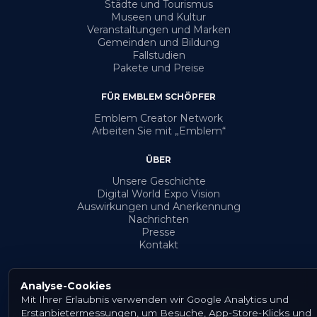
Städte und Tourismus
Museen und Kultur
Veranstaltungen und Marken
Gemeinden und Bildung
Fallstudien
Pakete und Preise
FÜR EMBLEM SCHÖPFER
Emblem Creator Network
Arbeiten Sie mit „Emblem“
ÜBER
Unsere Geschichte
Digital World Expo Vision
Auswirkungen und Anerkennung
Nachrichten
Presse
Kontakt
Analyse-Cookies
Mit Ihrer Erlaubnis verwenden wir Google Analytics und
© {Jahr} Emblem. Alle Rechte vorbehalten.
Erstanbietermessungen, um Besuche, App-Store-Klicks und
Allgemeine Geschäftsbedingungen
Datenschutzerklärung