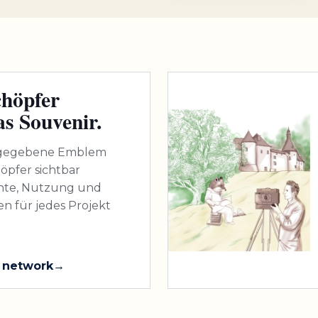
höpfer
as Souvenir.
g gegebene Emblem
öpfer sichtbar
hte, Nutzung und
 für jedes Projekt
 network