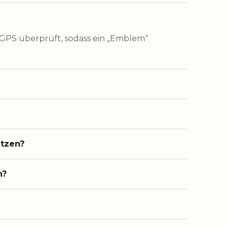
 GPS überprüft, sodass ein „Emblem“
utzen?
n?