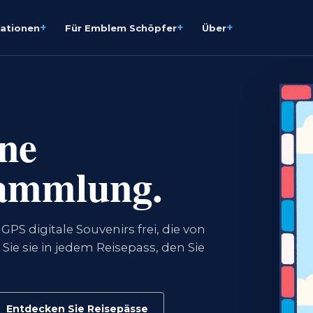
+
+
+
sationen
Für Emblem Schöpfer
Über
ine
Sammlung.
GPS digitale Souvenirs frei, die von
Sie sie in jedem Reisepass, den Sie
Entdecken Sie Reisepässe