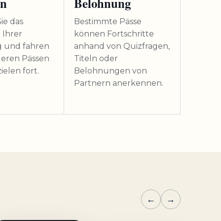
ln
Belohnung
ie das
Bestimmte Pässe
 Ihrer
können Fortschritte
 und fahren
anhand von Quizfragen,
deren Pässen
Titeln oder
ielen fort.
Belohnungen von
Partnern anerkennen.
←
→