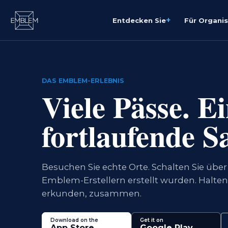
+
Entdecken Sie
Für Organi
DAS EMBLEM-ERLEBNIS
Viele Pässe. E
fortlaufende 
Besuchen Sie echte Orte. Schalten Sie über 
Emblem-Erstellern erstellt wurden. Halten 
erkunden, zusammen.
Download on the
Get it on
App Store
Google Play