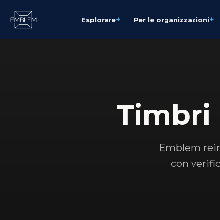
+
+
Esplorare
Per le organizzazioni
Timbri 
Emblem reinv
con verifi