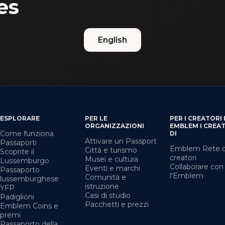
es
English
ESPLORARE
PER LE
PER I CREATORI 
ORGANIZZAZIONI
EMBLEM I CREA
Come funziona
DI
Attivare un Passport
Passaporti
Emblem Rete d
Città e turismo
Scoprite il
creatori
Musei e cultura
Lussemburgo
Collaborare con
Eventi e marchi
Passaporto
l'Emblem
Comunità e
lussemburghese
istruzione
YFP
Casi di studio
Padiglioni
Pacchetti e prezzi
Emblem Coins e
premi
Passaporto della