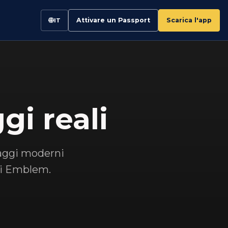
Attivare un Passport
Scarica l'app
IT
gi reali
iaggi moderni
 di Emblem.