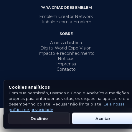
PARA CRIADORES EMBLEM
Emblem Creator Network
Trabalhe com a Emblem
SOBRE
A nossa história
Digital World Expo Vision
Impacto e reconhecimento
Notícias
Imprensa
Contacto
Cookies analíticos
Com sua permissão, usamos o Google Analytics e medições
© {ano} Emblem. Todos os direitos reservados.
próprias para entender as visitas, os cliques na app store e o
Termos e Condições
Política de Privacidade
Cookies
desempenho do site. Recusar não limita o site.
Leia nossa
política de privacidade
.
Declínio
Aceitar
Get Emblem on Google Play
App Store