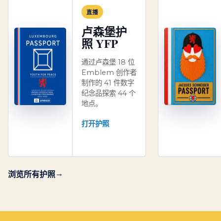
直播
卢森堡护
照 YFP
通过卢森堡 18 位
Emblem 创作者
制作的 41 件数字
纪念品探索 44 个
地点。
打开护照
浏览所有护照