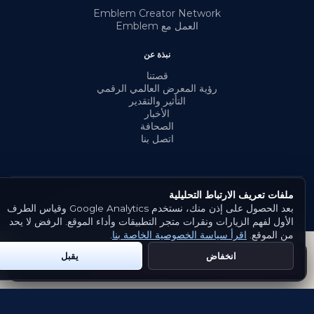
Emblem Creator Network
العمل مع Emblem
نبذة عن
قصتنا
رؤية المعرض العالمي الرقمي
التأثير والتقدير
الأخبار
الصحافة
اتصل بنا
ملفات تعريف الارتباط التحليلية
© {السنة} Emblem. جميع الحقوق محفوظة.
بعد الحصول على إذن منك، نستخدم Google Analytics وقياس الطرف
الشروط والأحكام
سياسة الخصوصية
ملفات تعريف الارتباط
الأول لفهم الزيارات ونقرات متجر التطبيقات وأداء الموقع. الرفض لا يحد
من الموقع.
اقرأ سياسة الخصوصية الخاصة بنا
.
انخفاض
يقبل
App Store
Get Emblem on Google Play