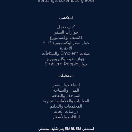
Bertrange
,
Luxembourg
8069
استكشف
كيف يعمل
جوازات السفر
اكتشف لوكسمبورغ
جواز سفر لوكسمبورغ YFP
الأجنحة
عملات Emblem والمكافآت
جواز مدينة يكاترينبورغ
جواز Emblem People
للمنظمات
إنشاء جواز سفر
المدن والسياحة
المتاحف والثقافة
الفعاليات والعلامات التجارية
المجتمعات والتعليم
دراسات الحالة
الباقات والأسعار
لمنشئي EMBLEM يتم تكليف منشئي